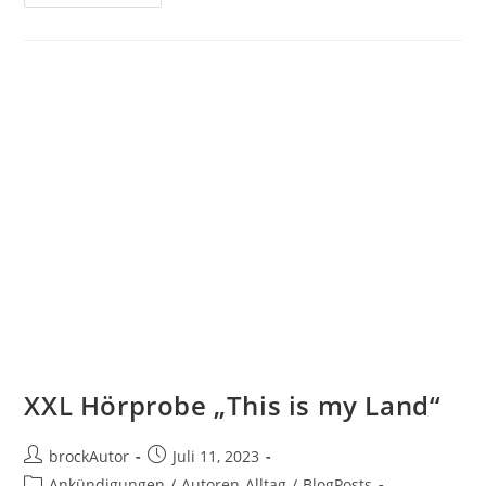
XXL Hörprobe „This is my Land“
brockAutor
Juli 11, 2023
Ankündigungen
/
Autoren-Alltag
/
BlogPosts