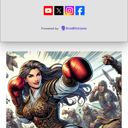
Buch veröffentlicht habe. Die letzten Jahre waren beruflich
und bildungstechnisch äußerst fordernd für mich. Neben
dem Abendgymnasium habe ich…
Powered by
EmailOctopus
Weiterlesen