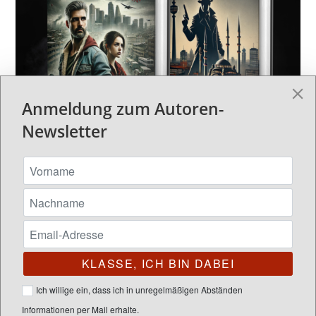
Anmeldung zum Autoren-
Newsletter
Neue Kleider für Klassiker
brockAutor
Juni 15, 2024
Ankündigungen
/
Autoren-Alltag
/
BlogPosts
0 Kommentare
Ich willige ein, dass ich in unregelmäßigen Abständen
Es ist schon eine geraume Weile her, seit ich mein letztes
Informationen per Mail erhalte.