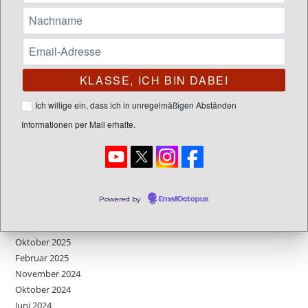
SUCHEN
Letzte Posts
Ich willige ein, dass ich in unregelmäßigen Abständen
Neues Cover für meine Young Adult Fantasy Reihe: Vanira 1
Informationen per Mail erhalte.
Neues Kleid für meine Fantasy-Serie
FAQs – Edition 2 – This is my land
Neues Projekt: Endlich wieder ein Buch
FAQs – Edition 1 – Der Atalon Zyklus
Powered by
EmailOctopus
Beitrags-Archive
Oktober 2025
Februar 2025
November 2024
Oktober 2024
Juni 2024