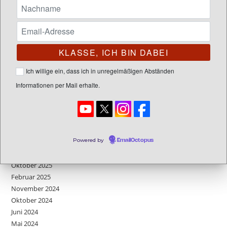
SUCHEN
Letzte Posts
Neues Cover für meine Young Adult Fantasy Reihe: Vanira 1
Ich willige ein, dass ich in unregelmäßigen Abständen
Neues Kleid für meine Fantasy-Serie
Informationen per Mail erhalte.
FAQs – Edition 2 – This is my land
Neues Projekt: Endlich wieder ein Buch
FAQs – Edition 1 – Der Atalon Zyklus
Powered by
EmailOctopus
Beitrags-Archive
Oktober 2025
Februar 2025
November 2024
Oktober 2024
Juni 2024
Mai 2024